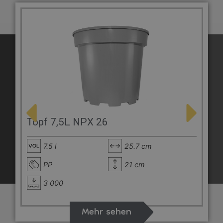
Topf 7,5L NPX 26
7.5 l
25.7 cm
PP
21 cm
3 000
Mehr sehen