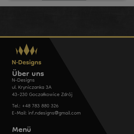
Über uns
N-Designs
ul. Kryniczanka 3A
43-230 Goczałkowice Zdrój
Tel.: +48 783 880 326
E-Mail: inf.ndesigns@gmail.com
Menü