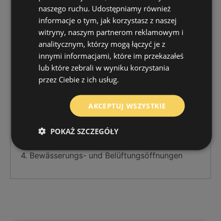
naszego ruchu. Udostępniamy również
informacje o tym, jak korzystasz z naszej
witryny, naszym partnerom reklamowym i
analitycznym, którzy mogą łączyć je z
innymi informacjami, które im przekazałeś
lub które zebrali w wyniku korzystania
przez Ciebie z ich usług.
AKCEPTUJ WSZYSTKIE
1. Die Kante ermöglicht die Arbeit mit Geräten
2. Verstärkte Kante erleichtert die Arbeit mit
POKAŻ SZCZEGÓŁY
Geräten
3. Mehrstufiger Boden
4. Bewässerungs- und Belüftungsöffnungen