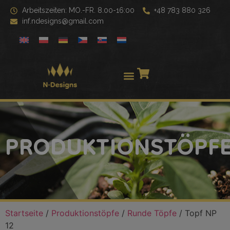
Arbeitszeiten: MO.-FR. 8.00-16:00
+48 783 880 326
inf.ndesigns@gmail.com
PRODUKTIONSTÖPF
Startseite
/
Produktionstöpfe
/
Runde Töpfe
/ Topf NP
12