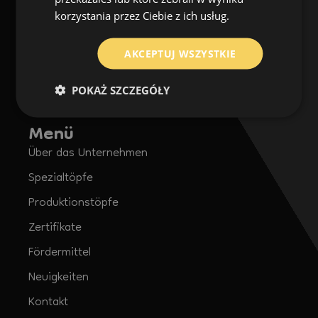
Über uns
N-Designs
korzystania przez Ciebie z ich usług.
ul. Kryniczanka 3A
43-230 Goczałkowice Zdrój
AKCEPTUJ WSZYSTKIE
Tel.: +48 783 880 326
POKAŻ SZCZEGÓŁY
E-Mail: inf.ndesigns@gmail.com
Menü
Über das Unternehmen
Spezialtöpfe
Produktionstöpfe
Zertifikate
Fördermittel
Neuigkeiten
Kontakt