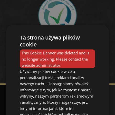
Ta strona używa plików
cookie
This Cookie Banner was deleted and is
no longer working. Please contact the
website administrator.
Używamy plików cookie w celu
personalizacji treści, reklam i analizy
naszego ruchu. Udostępniamy również
informacje o tym, jak korzystasz z naszej
witryny, naszym partnerom reklamowym
i analitycznym, którzy mogą łączyć je z
innymi informacjami, które im
przekazałeś lub które zebrali w wyniku