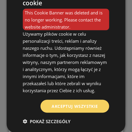
cookie
This Cookie Banner was deleted and is
no longer working. Please contact the
website administrator.
Używamy plików cookie w celu
personalizacji treści, reklam i analizy
naszego ruchu. Udostępniamy również
Topf DB 4,5
informacje o tym, jak korzystasz z naszej
witryny, naszym partnerom reklamowym
4.3 l
22 cm
i analitycznym, którzy mogą łączyć je z
PP
16 cm
innymi informacjami, które im
przekazałeś lub które zebrali w wyniku
2 000
korzystania przez Ciebie z ich usług.
Mehr sehen
AKCEPTUJ WSZYSTKIE
POKAŻ SZCZEGÓŁY