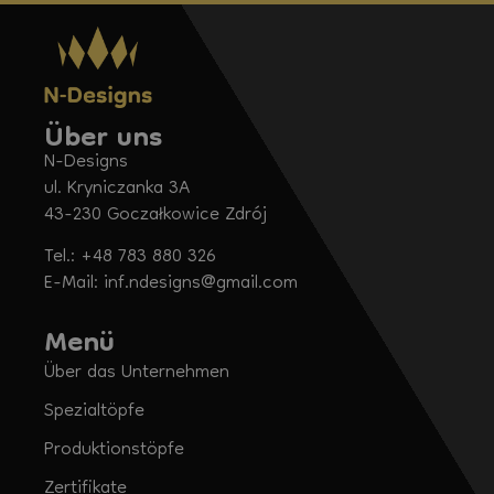
Über uns
N-Designs
ul. Kryniczanka 3A
43-230 Goczałkowice Zdrój
Tel.: +48 783 880 326
E-Mail: inf.ndesigns@gmail.com
Menü
Über das Unternehmen
Spezialtöpfe
Produktionstöpfe
Zertifikate