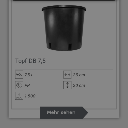
Topf DB 7,5
7.5 l
26 cm
PP
20 cm
1 500
Mehr sehen