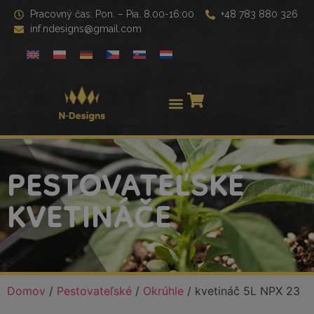
Pracovný čas: Pon. – Pia. 8.00-16:00
+48 783 880 326
inf.ndesigns@gmail.com
PESTOVATEĽSKÉ
KVETINÁČE
Domov
/
Pestovateľské
/
Okrúhle
/ kvetináč 5L NPX 23