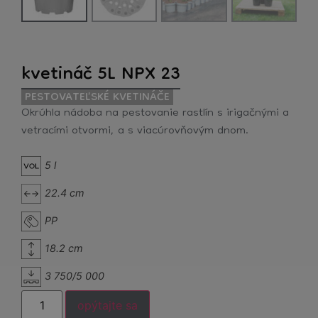
kvetináč 5L NPX 23
PESTOVATEĽSKÉ KVETINÁČE
Okrúhla nádoba na pestovanie rastlín s irigačnými a
vetracími otvormi, a s viacúrovňovým dnom.
5 l
22.4 cm
PP
18.2 cm
3 750/5 000
opýtajte sa