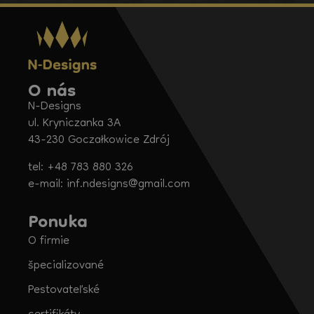
O nás
N-Designs
ul. Kryniczanka 3A
43-230 Goczałkowice Zdrój
tel: +48 783 880 326
e-mail: inf.ndesigns@gmail.com
Ponuka
O firmie
špecializované
Pestovateľské