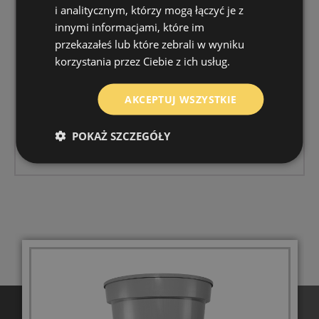
i analitycznym, którzy mogą łączyć je z
innymi informacjami, które im
przekazałeś lub które zebrali w wyniku
korzystania przez Ciebie z ich usług.
1. Hrana umožňujúca prácu so strojmi
AKCEPTUJ WSZYSTKIE
2. Spevnená hrana uľahčujúca prácu so strojmi
3. Viacúrovňové dno
POKAŻ SZCZEGÓŁY
4. Irigačno-vetracie otvory