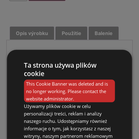
Opis výrobku
Použitie
Balenie
Opis výrobku
Ta strona używa plików
• Drenážne otvory v dne kvetináča
cookie
• Tvar dna zlepšuje irigáciu a vetranie
This Cookie Banner was deleted and is
koreňového systému
no longer working. Please contact the
• Ľahké a jednoduché prenášanie
website administrator.
• Odolné voči poveternostným podmienkam
Używamy plików cookie w celu
• Vyrobené z recyklovaných plastov
personalizacji treści, reklam i analizy
naszego ruchu. Udostępniamy również
informacje o tym, jak korzystasz z naszej
witryny, naszym partnerom reklamowym