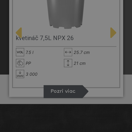
kvetináč 7,5L NPX 26
7.5 l
25.7 cm
PP
21 cm
3 000
Pozri viac