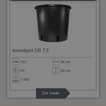
kweekpot DB 7,5
7.5 l
26 cm
PP
20 cm
1 500
Zie meer