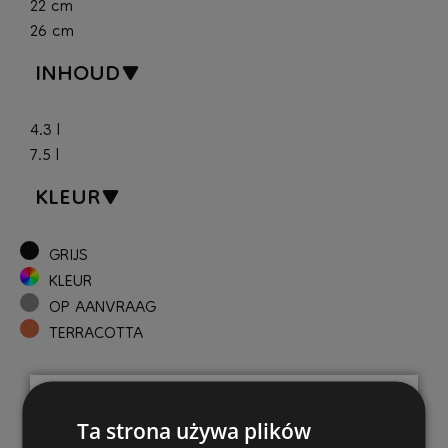
22 cm
26 cm
INHOUD
4.3 l
7.5 l
KLEUR
GRIJS
KLEUR
OP AANVRAAG
TERRACOTTA
Ta strona używa plików