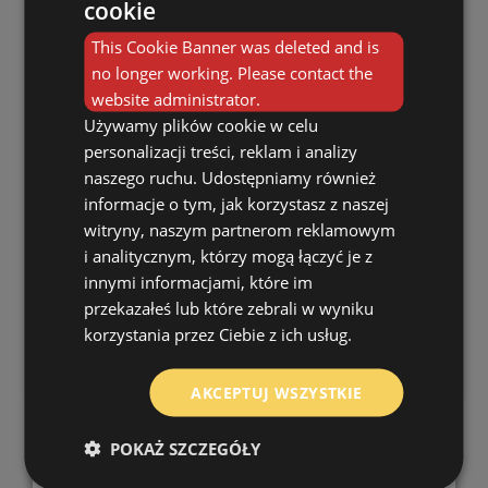
cookie
This Cookie Banner was deleted and is
no longer working. Please contact the
website administrator.
Używamy plików cookie w celu
personalizacji treści, reklam i analizy
naszego ruchu. Udostępniamy również
kweekpot DB 4,5
informacje o tym, jak korzystasz z naszej
witryny, naszym partnerom reklamowym
4.3 l
22 cm
i analitycznym, którzy mogą łączyć je z
PP
16 cm
innymi informacjami, które im
przekazałeś lub które zebrali w wyniku
2 000
korzystania przez Ciebie z ich usług.
Zie meer
AKCEPTUJ WSZYSTKIE
POKAŻ SZCZEGÓŁY